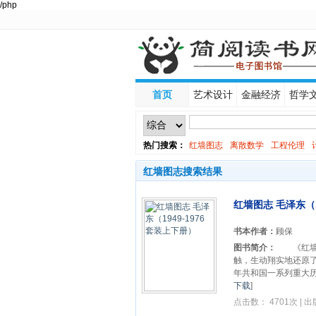
/php
首页
艺术设计
金融经济
哲学
热门搜索：
红墙图志
离散数学
工程伦理
线性代数
红墙图志搜索结果
红墙图志 毛泽东（1
书本作者：
顾保
图书简介：
《红墙图志
触，生动翔实地还原了
年共和国一系列重大历
下载
]
点击数： 4701次 | 