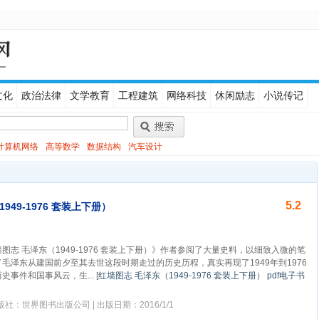
文化
政治法律
文学教育
工程建筑
网络科技
休闲励志
小说传记
计算机网络
高等数学
数据结构
汽车设计
5.2
949-1976 套装上下册）
 毛泽东（1949-1976 套装上下册）》作者参阅了大量史料，以细致入微的笔
毛泽东从建国前夕至其去世这段时期走过的历史历程，真实再现了1949年到1976
史事件和国事风云，生...
[
红墙图志 毛泽东（1949-1976 套装上下册） pdf电子书
出版社：世界图书出版公司 | 出版日期：2016/1/1