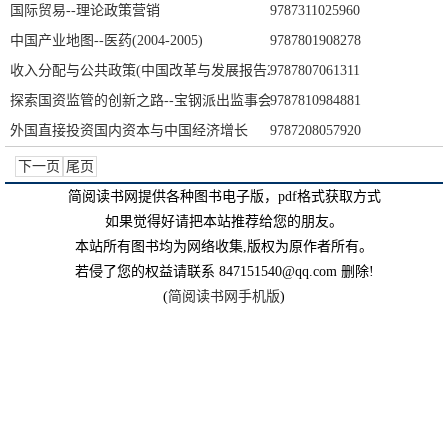
国际贸易--理论政策营销
9787311025960
中国产业地图--医药(2004-2005)
9787801908278
收入分配与公共政策(中国改革与发展报告2005)
9787807061311
探索国资监管的创新之路--宝钢派出监事会的国有资产监督模式
9787810984881
外国直接投资国内资本与中国经济增长
9787208057920
下一页
尾页
简阅读书网提供各种图书电子版，pdf格式获取方式
如果觉得好请把本站推荐给您的朋友。
本站所有图书均为网络收集,版权为原作者所有。
若侵了您的权益请联系 847151540@qq.com 删除!
(
简阅读书网手机版
)