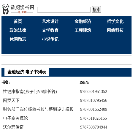
搜索
首页
艺术设计
金融经济
哲学文化
政治法律
文学教育
工程建筑
网络科技
休闲励志
小说传记
金融经济 电子书列表
书名:
ISBN:
性健康指南(孩子问VS家长答)
9787501951352
网罗天下
9787810795456
财务部门岗位绩效考核与薪酬设计模板
9787801652409
电子商务概论
9787311026165
沃尔玛传奇
9787508704944